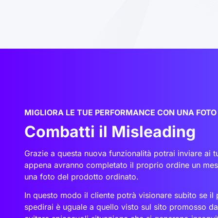
MIGLIORA LE TUE PERFORMANCE CON UNA FOTO
Combatti il Misleading
Grazie a questa nuova funzionalità potrai inviare ai tu
appena avranno completato il proprio ordine un me
una foto del prodotto ordinato.
In questo modo il cliente potrà visionare subito se il
spedirai è uguale a quello visto sul sito promosso da