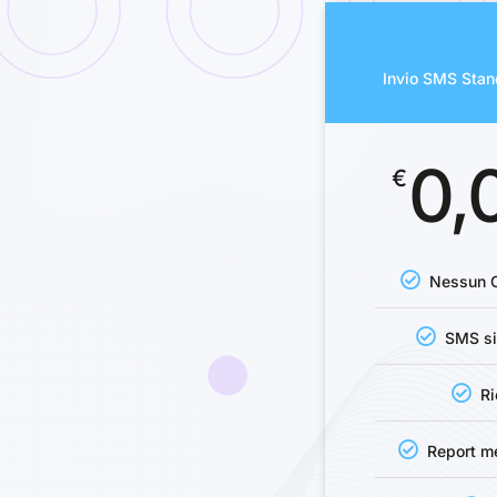
Invio SMS Stand
0,
€
Nessun C
SMS si
R
Report m