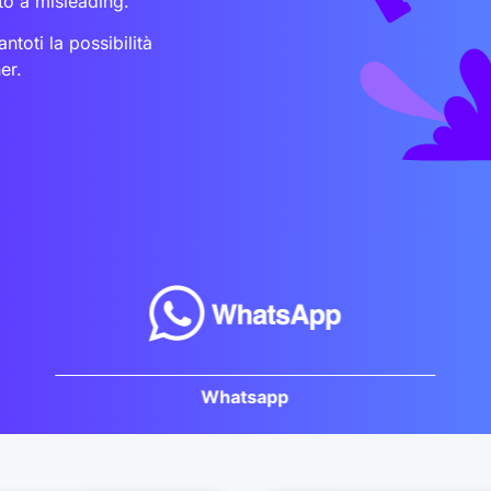
to a misleading.
ntoti la possibilità
er.
Whatsapp