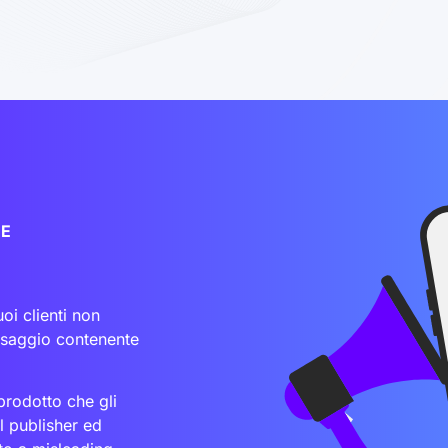
 E
oi clienti non
ssaggio contenente
 prodotto che gli
l publisher ed