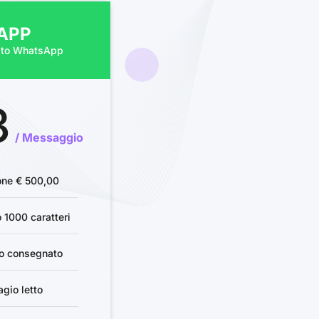
APP
esto WhatsApp
3
/ Messaggio
ione € 500,00
 1000 caratteri
o consegnato
gio letto