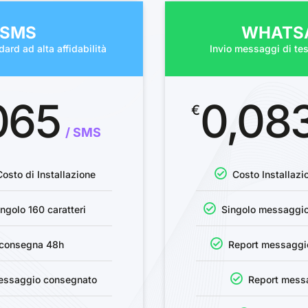
SMS
WHATS
ard ad alta affidabilità
Invio messaggi di t
065
0,08
€
/ SMS
osto di Installazione
Costo Installaz
ngolo 160 caratteri
Singolo messaggio
iconsegna 48h
Report messaggi
essaggio consegnato
Report messa