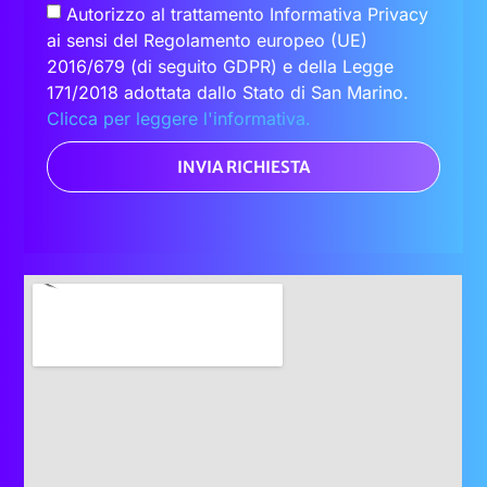
Autorizzo al trattamento Informativa Privacy
ai sensi del Regolamento europeo (UE)
2016/679 (di seguito GDPR) e della Legge
171/2018 adottata dallo Stato di San Marino.
Clicca per leggere l'informativa.
INVIA RICHIESTA