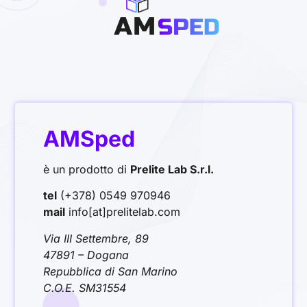
AMSped
è un prodotto di
Prelite Lab S.r.l.
tel
(+378) 0549 970946
mail
info[at]prelitelab.com
Via III Settembre, 89
47891 – Dogana
Repubblica di San Marino
C.O.E. SM31554